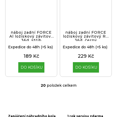
náboj zadní FORCE
náboj zadní FORCE
Al ložiskový závitový
ložiskový závitový RÚ
36d, stříb
36d, černý
Expedice do 48h
(>5 ks)
Expedice do 48h
(>5 ks)
189 Kč
229 Kč
DO KOŠÍKU
DO KOŠÍKU
20
položek celkem
O
v
l
á
d
a
Zapůjčení náhradního kola
1 rok servisu zdarma