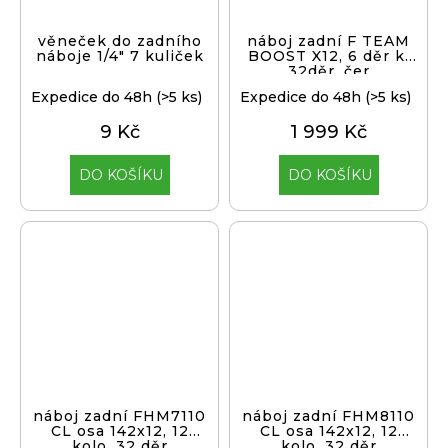
věneček do zadního
náboj zadní F TEAM
náboje 1/4" 7 kuliček
BOOST X12, 6 děr k.
32děr, čer
Expedice do 48h
(>5 ks)
Expedice do 48h
(>5 ks)
9 Kč
1 999 Kč
DO KOŠÍKU
DO KOŠÍKU
náboj zadní FHM7110
náboj zadní FHM8110
CL osa 142x12, 12
CL osa 142x12, 12
kolo, 32 děr
kolo, 32 děr