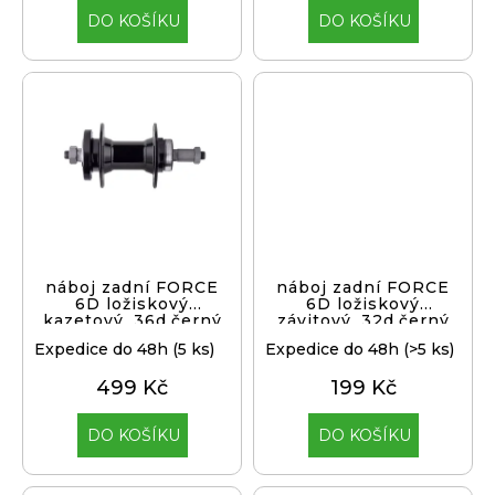
j
DO KOŠÍKU
DO KOŠÍKU
e
m
e
KLIKY
MTB
XT
FCM8200
12X1,
BEZ
PŘEVODNÍKU,
165
náboj zadní FORCE
náboj zadní FORCE
MM
6D ložiskový
6D ložiskový
kazetový, 36d,černý
závitový, 32d,černý
3
099
Expedice do 48h
(5 ks)
Expedice do 48h
(>5 ks)
Kč
499 Kč
199 Kč
DO KOŠÍKU
DO KOŠÍKU