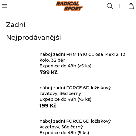
K
Přejít
Menu
Hledat
N
Přih
na
o
obsah
Zpět
Zpět
k
š
Zadní
í
Kola
k
C
Nejprodávanější
o
Cyklistika
p
o
náboj zadní FHMT410 CL osa 148x12, 12
Lyžování
kolo, 32 děr
t
Expedice do 48h
(>5 ks)
ř
799 Kč
e
Snowboard
b
náboj zadní FORCE 6D ložiskový
u
závitový, 36d,černý
Oblečení
j
Expedice do 48h
(>5 ks)
e
199 Kč
t
Obuv
e
náboj zadní FORCE 6D ložiskový
n
kazetový, 36d,černý
Značky
Expedice do 48h
(5 ks)
a