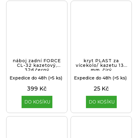
náboj zadní FORCE
kryt PLAST za
CL-32 kazetový,
vícekolo/ kazetu 138
32d,černý
mm, čirý
Expedice do 48h
(>5 ks)
Expedice do 48h
(>5 ks)
399 Kč
25 Kč
DO KOŠÍKU
DO KOŠÍKU