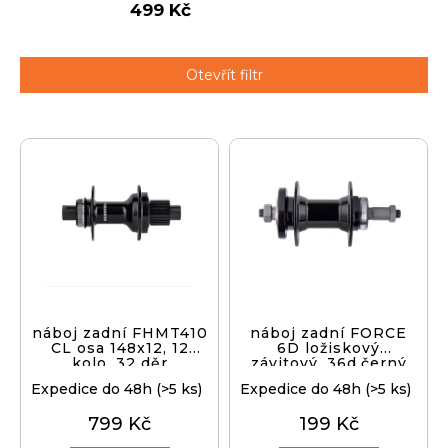
499 Kč
j
í
t
Přihlášení
Otevřít filtr
?
V
ý
p
HLEDAT
i
s
p
D
r
o
o
p
d
náboj zadní FHMT410
náboj zadní FORCE
o
CL osa 148x12, 12
6D ložiskový
u
kolo, 32 děr
závitový, 36d,černý
r
k
u
Expedice do 48h
(>5 ks)
Expedice do 48h
(>5 ks)
t
č
799 Kč
199 Kč
ů
u