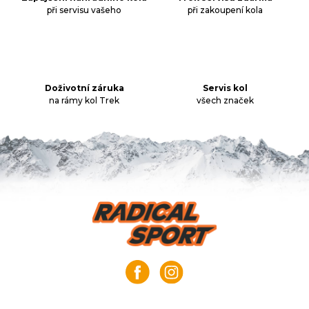
při servisu vašeho
při zakoupení kola
c
í
p
r
v
k
Doživotní záruka
Servis kol
na rámy kol Trek
všech značek
y
v
ý
p
i
s
u
Z
á
p
a
t
í