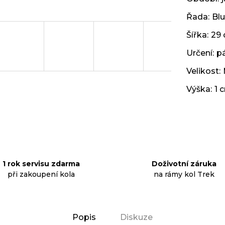
Řada
:
Blu
Šířka
:
29
Určení
:
p
Velikost
:
Výška
:
1 
1 rok servisu zdarma
Doživotní záruka
při zakoupení kola
na rámy kol Trek
Popis
Diskuze