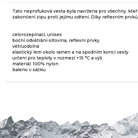
3
Tato neprofuková vesta byla navržena pro všechny, kteří 
099
zakončení zipu proti jejímu odření. Díky reflexním prvků
Kč
ODRÁŽEDLO
KELLYS
celorozepínací, unisex
KIRU
boční odvětrání-síťovina, reflexní prvky
12
větruodolná
RACE
elastický lem okolo ramen a na spodním konci vesty
PURPLE
určení pro teploty v rozmezí +15 °C a výš
4
materiál: 100% nylon
390
baleno v sáčku
Kč
Původně:
4
990
Kč
BRZDA
KOTOUČOVÁ
PŘEDNÍ
KOMPLET
DEORE
M6220
100