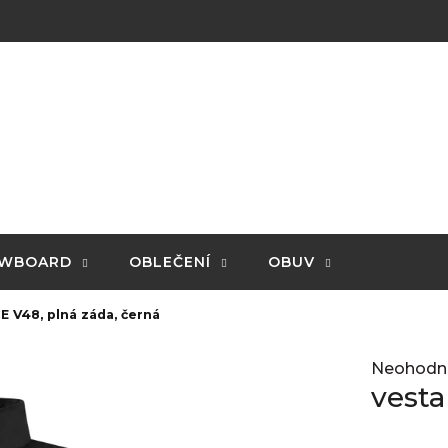
WBOARD
OBLEČENÍ
OBUV
 V48, plná záda, černá
Průměrné
Neohodn
hodnocení
vesta
produktu
je
0,0