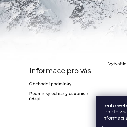
CM
3
499
Kč
Z
Vytvořilo
Informace pro vás
á
p
Obchodní podmínky
a
Podmínky ochrany osobních
t
údajů
í
Tento web
tohoto web
informací