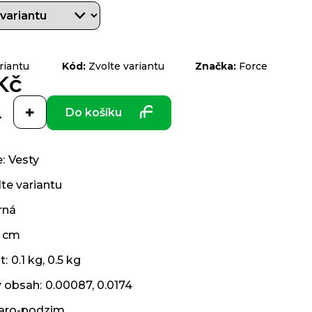
riantu
Kód:
Zvolte variantu
Značka:
Force
Kč
Do košíku
e
:
Vesty
te variantu
rná
 cm
t
:
0.1 kg, 0.5 kg
ý obsah
:
0.00087, 0.0174
jaro-podzim