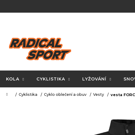
K
Přejít
na
o
obsah
Zpět
Zpět
š
do
do
í
C
obchodu
obchodu
k
o
p
o
t
ř
KOLA
CYKLISTIKA
LYŽOVÁNÍ
SNO
e
Domů
Cyklistika
Cyklo oblečení a obuv
Vesty
vesta FORCE
b
u
j
e
t