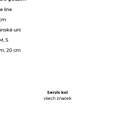
e line
 cm
ánské-uni
M
,
S
cm
,
20 cm
Servis kol
všech značek