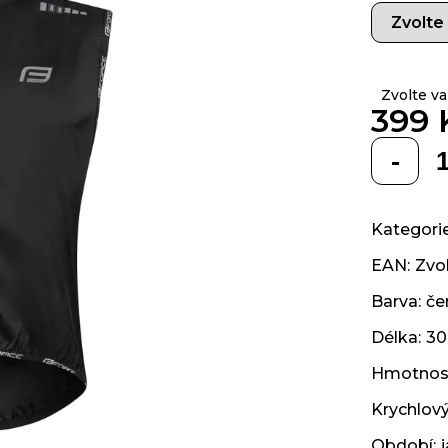
z 5
hvězdiček.
Zvolte va
399 
Měrná
cena:
Kategori
EAN
:
Zvol
Barva
:
če
Délka
:
30
Hmotnos
Krychlov
Období
: