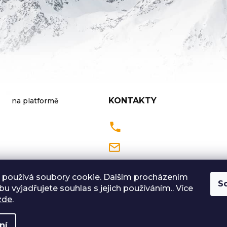
v
ý
p
i
s
u
KONTAKTY
na platformě
Pondělí až Pátek
9:00 - 18:00 hodin
 používá soubory cookie. Dalším procházením
S
u vyjadřujete souhlas s jejich používáním.. Více
Sobota: 9:00-12:00
zde
.
ní