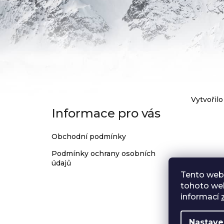
Z
Vytvořilo
Informace pro vás
á
p
Obchodní podmínky
a
Podmínky ochrany osobních
t
údajů
í
Tento web
tohoto web
informací
Nastave