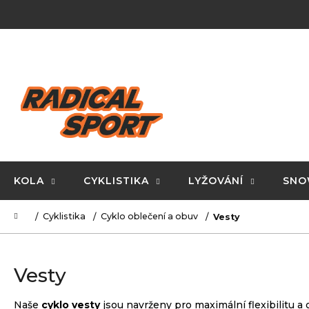
K
Přejít
na
o
obsah
Zpět
Zpět
š
do
do
í
C
obchodu
obchodu
k
o
p
o
t
ř
KOLA
CYKLISTIKA
LYŽOVÁNÍ
SNO
e
Domů
Cyklistika
Cyklo oblečení a obuv
Vesty
b
u
j
Vesty
e
t
Naše
cyklo vesty
jsou navrženy pro maximální flexibilitu a o