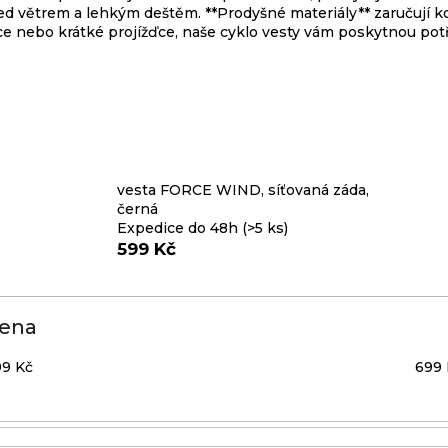
ed větrem a lehkým deštěm. **Prodyšné materiály** zaručují ko
yjížďce nebo krátké projížďce, naše cyklo vesty vám poskytnou p
vesta FORCE WIND, síťovaná záda,
černá
Expedice do 48h
(>5 ks)
599 Kč
ena
99
Kč
699