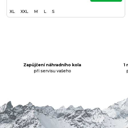
XL
XXL
M
L
S
Zapůjčení náhradního kola
1 
při servisu vašeho