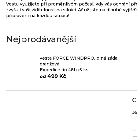
Vestu využijete při proměnlivém počasí, kdy vás ochrání př
e
zvyšují vaši viditelnost na silnici. Ať už jste na dlouhé v
n
připraveni na každou situaci!
a
```
j
Nejprodávanější
í
t
vesta FORCE WINDPRO, plná záda,
?
oranžová
Expedice do 48h
(5 ks)
499 Kč
od
HLEDAT
C
3
D
o