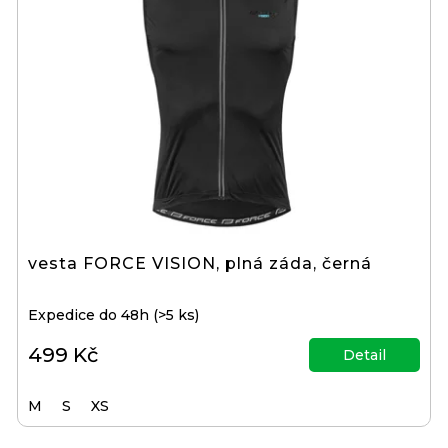
vesta FORCE VISION, plná záda, černá
Expedice do 48h
(>5 ks)
499 Kč
Detail
M
S
XS