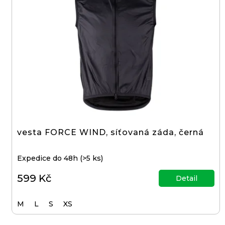
i
32
ZUBŮ
s
1
p
199
Kč
r
o
d
u
k
t
vesta FORCE WIND, síťovaná záda, černá
ů
Expedice do 48h
(>5 ks)
599 Kč
Detail
M
L
S
XS