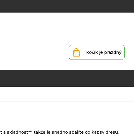
Přihlá
Nákupní
košík
st a skladnost**, takže je snadno sbalíte do kapsy dresu.