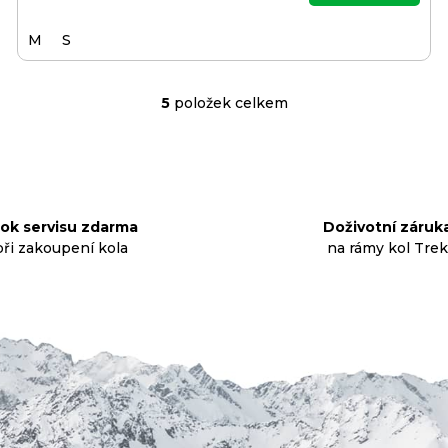
M
S
5
položek celkem
O
v
l
á
d
rok servisu zdarma
Doživotní záruk
a
při zakoupení kola
na rámy kol Trek
c
í
p
r
v
k
y