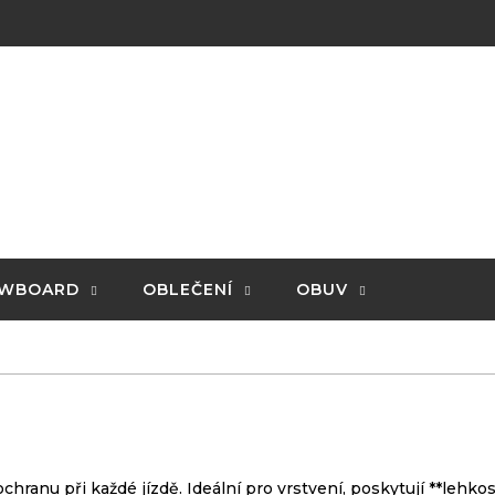
WBOARD
OBLEČENÍ
OBUV
chranu při každé jízdě. Ideální pro vrstvení, poskytují **lehko