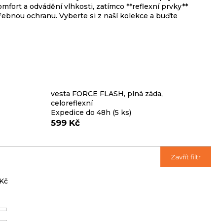
mfort a odvádění vlhkosti, zatímco **reflexní prvky**
otřebnou ochranu. Vyberte si z naší kolekce a buďte
vesta FORCE FLASH, plná záda,
celoreflexní
Expedice do 48h
(5 ks)
599 Kč
Ř
Zavřít filtr
a
z
Kč
e
n