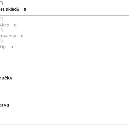
Na skladě
5
Akce
0
Novinka
0
Tip
0
načky
arva