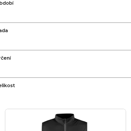
bdobí
ada
rčení
elikost